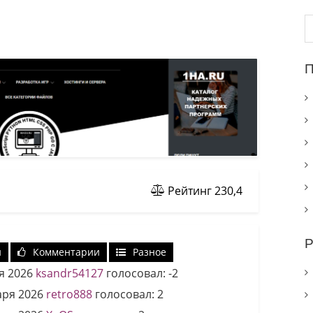
Н
П
Рейтинг
230,4
Р
и
Комментарии
Разное
я 2026
ksandr54127
голосовал:
-2
аря 2026
retro888
голосовал:
2