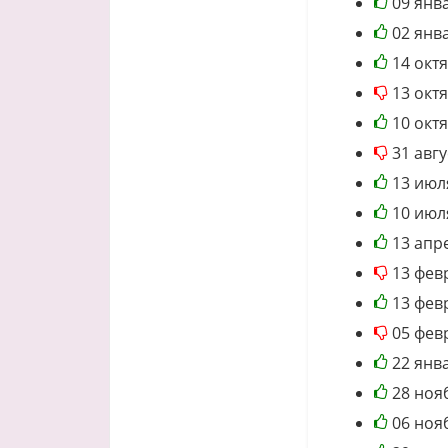
09 янв
02 янв
14 окт
13 окт
10 окт
31 авгу
13 июл
10 июл
13 апр
13 фев
13 фев
05 фев
22 янв
28 ноя
06 ноя