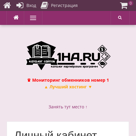
0
Вход
Регистрация
Перейти
Меню
к
содержимому
♛ Мониторинг обменников номер 1
▲ Лучший хостинг ▼
Занять тут место ↑
Личный кабинет