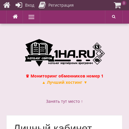
0
Вход
Регистрация
Перейти
Меню
к
содержимому
♛ Мониторинг обменников номер 1
▲ Лучший хостинг ▼
Занять тут место ↑
Личный кабинет