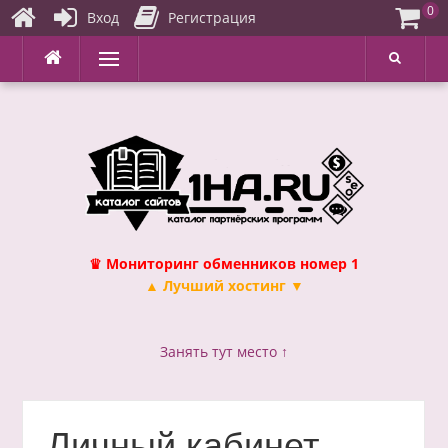
0
Вход
Регистрация
Перейти
Меню
к
содержимому
♛ Мониторинг обменников номер 1
▲ Лучший хостинг ▼
Занять тут место ↑
Личный кабинет