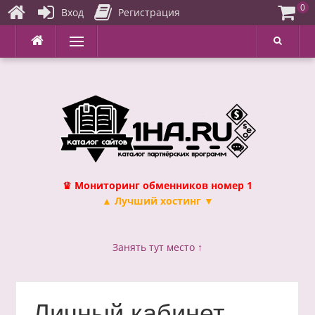
0
Вход
Регистрация
Перейти
Меню
к
содержимому
♛ Мониторинг обменников номер 1
▲ Лучший хостинг ▼
Занять тут место ↑
Личный кабинет