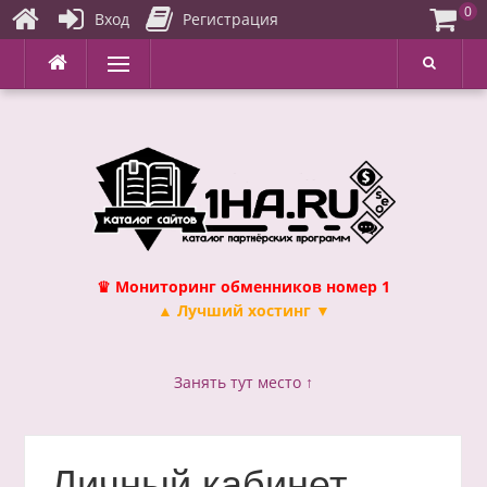
0
Вход
Регистрация
Перейти
Меню
к
содержимому
♛ Мониторинг обменников номер 1
▲ Лучший хостинг ▼
Занять тут место ↑
Личный кабинет