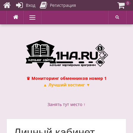
0
Вход
Регистрация
Перейти
Меню
к
содержимому
♛ Мониторинг обменников номер 1
▲ Лучший хостинг ▼
Занять тут место ↑
Личный кабинет