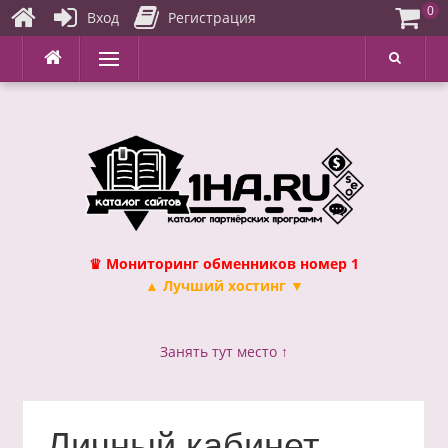
0
Вход
Регистрация
Перейти
Меню
к
содержимому
♛ Мониторинг обменников номер 1
▲ Лучший хостинг ▼
Занять тут место ↑
Личный кабинет