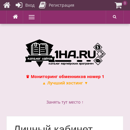
0
Вход
Регистрация
Перейти
Меню
к
содержимому
♛ Мониторинг обменников номер 1
▲ Лучший хостинг ▼
Занять тут место ↑
Личный кабинет