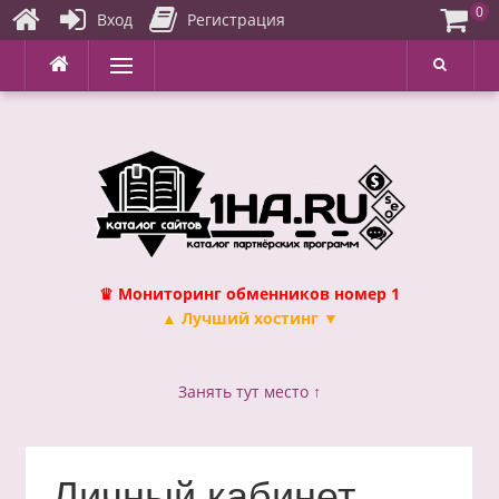
0
Вход
Регистрация
Перейти
Меню
к
содержимому
♛ Мониторинг обменников номер 1
▲ Лучший хостинг ▼
Занять тут место ↑
Личный кабинет