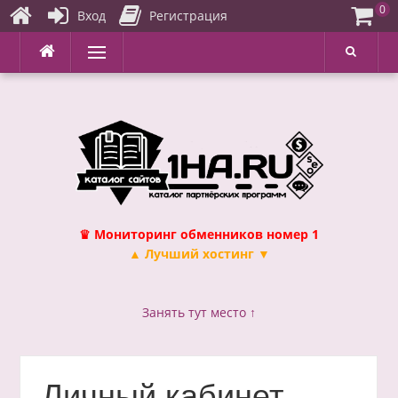
0
Вход
Регистрация
Перейти
Меню
к
содержимому
♛ Мониторинг обменников номер 1
▲ Лучший хостинг ▼
Занять тут место ↑
Личный кабинет