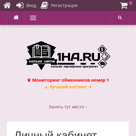
0
Вход
Регистрация
Перейти
Меню
к
содержимому
♛ Мониторинг обменников номер 1
▲ Лучший хостинг ▼
Занять тут место ↑
Личный кабинет