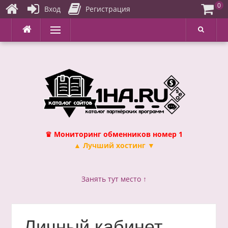
0
Вход
Регистрация
Перейти
Меню
к
содержимому
♛ Мониторинг обменников номер 1
▲ Лучший хостинг ▼
Занять тут место ↑
Личный кабинет