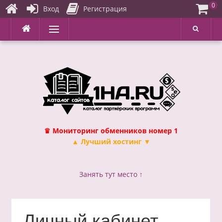
0
Вход
Регистрация
Перейти
Меню
к
содержимому
♛ Мониторинг обменников номер 1
▲ Лучший хостинг ▼
Занять тут место ↑
Личный кабинет