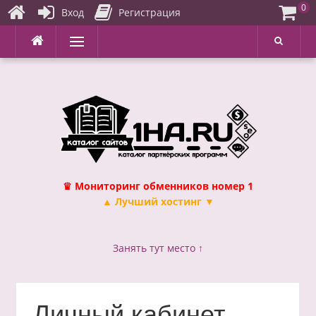
0
Вход
Регистрация
Перейти
Меню
к
содержимому
♛ Мониторинг обменников номер 1
▲ Лучший хостинг ▼
Занять тут место ↑
Личный кабинет