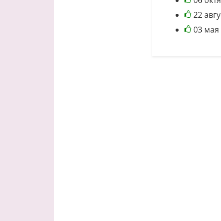
06 окт
22 авгу
03 мая