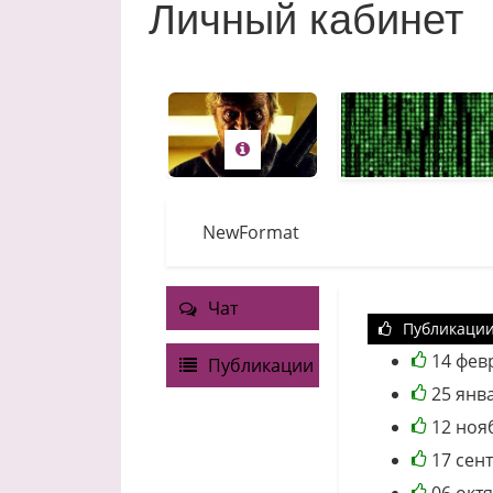
Личный кабинет
NewFormat
Чат
Публикаци
14 фев
Публикации
25 янв
12 ноя
17 сен