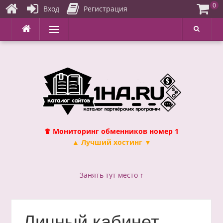
0
Вход
Регистрация
Перейти
Меню
к
содержимому
♛ Мониторинг обменников номер 1
▲ Лучший хостинг ▼
Занять тут место ↑
Личный кабинет