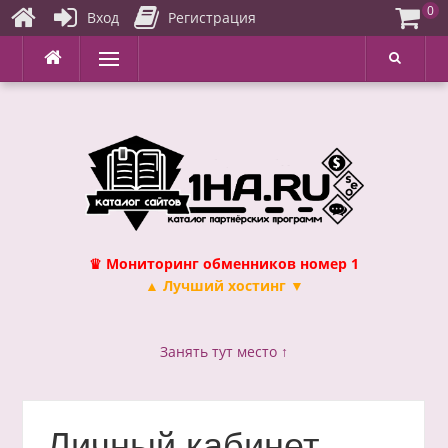
0
Вход
Регистрация
Перейти
Меню
к
содержимому
♛ Мониторинг обменников номер 1
▲ Лучший хостинг ▼
Занять тут место ↑
Личный кабинет