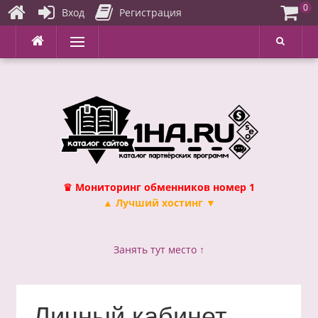
0
Вход
Регистрация
Перейти
Меню
к
содержимому
♛ Мониторинг обменников номер 1
▲ Лучший хостинг ▼
Занять тут место ↑
Личный кабинет