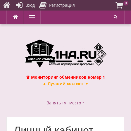
0
Вход
Регистрация
Перейти
Меню
к
содержимому
♛ Мониторинг обменников номер 1
▲ Лучший хостинг ▼
Занять тут место ↑
Личный кабинет