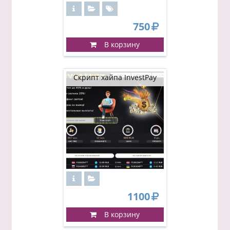
750
В корзину
Скрипт хайпа InvestPay
1100
В корзину