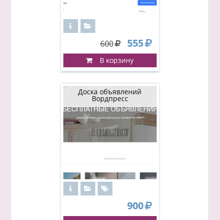
555
600
В корзину
Доска объявлений
Вордпресс
900