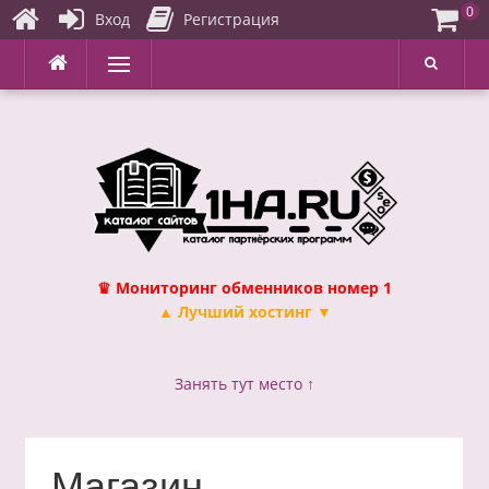
0
Вход
Регистрация
Перейти
Меню
к
содержимому
♛ Мониторинг обменников номер 1
▲ Лучший хостинг ▼
Занять тут место ↑
Магазин