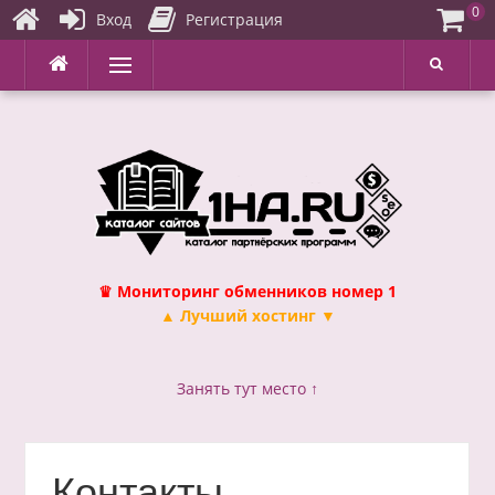
0
Вход
Регистрация
Перейти
Меню
к
содержимому
♛ Мониторинг обменников номер 1
▲ Лучший хостинг ▼
Занять тут место ↑
Контакты