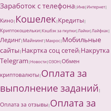
Заработок с телефона
Инв
Интернет
|
|
|
Кошелек
Кредиты
Кино
|
|
|
Криптокошельки
Кэшбэк за пкупки
Лайки
Лайфхак
|
|
|
|
Мобильные
Лединг
Майнинг
Макрос
|
|
|
сайты
Накртка соц сетей
Накрутка
|
|
Telegram
Обмен
Новости
ОЗОН
|
|
|
Оплата за
криптовалюты
|
выполнение заданий
|
Оплата за
Оплата за отзывы
|