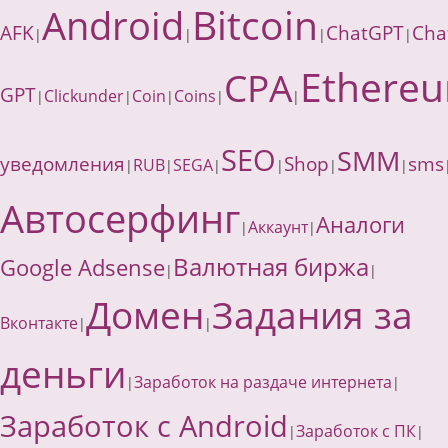
Bitcoin
Android
AFK
ChatGPT
Cha
|
|
|
|
Ethere
CPA
GPT
Clickunder
Coin
Coins
|
|
|
|
|
SEO
SMM
уведомления
Shop
sms
RUB
SEGA
|
|
|
|
|
|
Автосерфинг
Аналоги
Аккаунт
|
|
Валютная биржа
Google Adsense
|
|
Домен
Задания за
Вконтакте
|
|
деньги
Заработок на раздаче интернета
|
|
Заработок с Android
Заработок с ПК
|
|