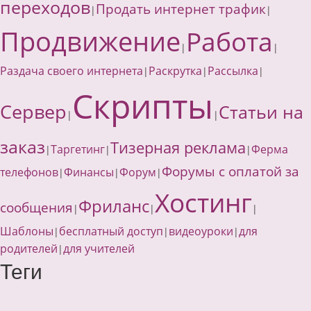
переходов
Продать интернет трафик
|
|
Продвижение
Работа
|
|
Раздача своего интернета
Раскрутка
Рассылка
|
|
|
Скрипты
Сервер
Статьи на
|
|
заказ
Тизерная реклама
Таргетинг
Ферма
|
|
|
Форумы с оплатой за
телефонов
Финансы
Форум
|
|
|
Хостинг
Фриланс
сообщения
|
|
|
Шаблоны
бесплатный доступ
видеоуроки
для
|
|
|
родителей
для учителей
|
Теги