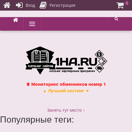
0
Вход
Регистрация
Перейти
Меню
к
содержимому
♛ Мониторинг обменников номер 1
▲ Лучший хостинг ▼
Занять тут место ↑
Популярные теги: