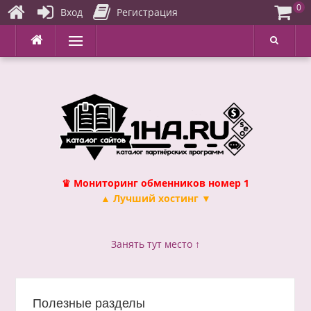
0
Вход
Регистрация
Перейти
Меню
к
содержимому
♛ Мониторинг обменников номер 1
▲ Лучший хостинг ▼
Занять тут место ↑
Полезные разделы