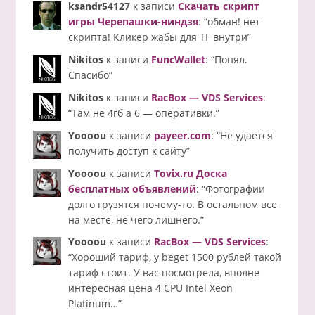
ksandr54127
к записи
Скачать скрипт
игры Черепашки-ниндзя
: “
обман! нет
скрипта! Кликер жабы для ТГ внутри
”
Nikitos
к записи
FuncWallet
: “
Понял.
Спасибо
”
Nikitos
к записи
RacBox — VDS Services
:
“
Там не 4гб а 6 — оперативки.
”
Yoooou
к записи
payeer.com
: “
Не удается
получить доступ к сайту
”
Yoooou
к записи
Tovix.ru Доска
бесплатных объявлений
: “
Фотографии
долго грузятся почему-то. В остальном все
на месте, не чего лишнего.
”
Yoooou
к записи
RacBox — VDS Services
:
“
Хороший тариф, у beget 1500 рублей такой
тариф стоит. У вас посмотрела, вполне
интересная цена 4 CPU Intel Xeon
Platinum…
”