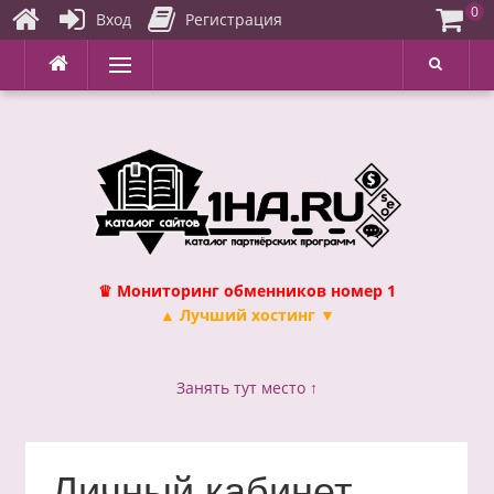
0
Вход
Регистрация
Перейти
Меню
к
содержимому
♛ Мониторинг обменников номер 1
▲ Лучший хостинг ▼
Занять тут место ↑
Личный кабинет