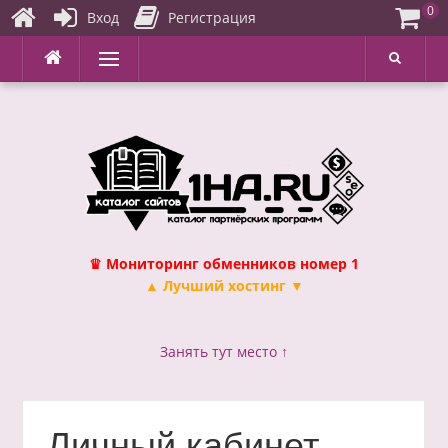
0
Вход
Регистрация
Перейти
Меню
к
содержимому
♛ Мониторинг обменников номер 1
▲ Лучший хостинг ▼
Занять тут место ↑
Личный кабинет