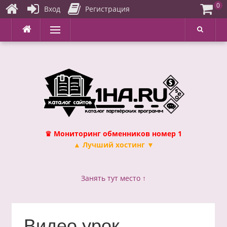
0
Вход
Регистрация
Перейти
Меню
к
содержимому
♛ Мониторинг обменников номер 1
▲ Лучший хостинг ▼
Занять тут место ↑
Видео урок