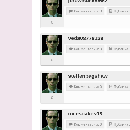
jerew304090552
Комментарии: 0
Публикац
0
veda08778128
Комментарии: 0
Публикац
0
steffenbagshaw
Комментарии: 0
Публикац
0
milesoakes03
Комментарии: 0
Публикац