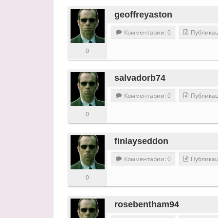
geoffreyaston
Комментарии: 0
Публикац
0
salvadorb74
Комментарии: 0
Публикац
0
finlayseddon
Комментарии: 0
Публикац
0
rosebentham94