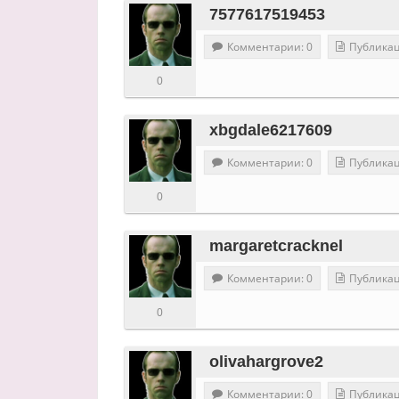
7577617519453
Комментарии: 0
Публикац
0
xbgdale6217609
Комментарии: 0
Публикац
0
margaretcracknel
Комментарии: 0
Публикац
0
olivahargrove2
Комментарии: 0
Публикац