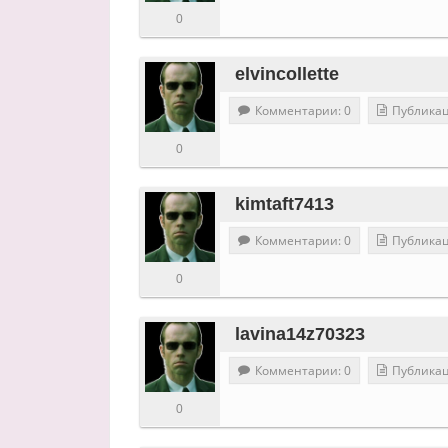
0
elvincollette
Комментарии: 0
Публикац
0
kimtaft7413
Комментарии: 0
Публикац
0
lavina14z70323
Комментарии: 0
Публикац
0