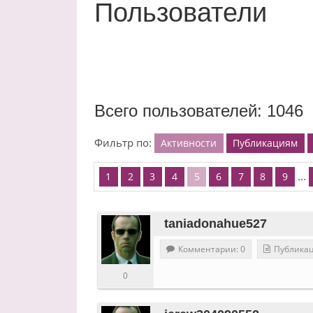
Пользователи
Всего пользователей: 1046
Фильтр по:
Активности
Публикациям
...
1
2
3
4
5
6
7
8
9
taniadonahue527
Комментарии: 0
Публикац
0