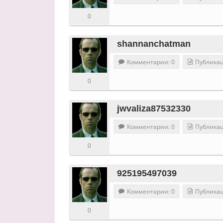
0
shannanchatman
Комментарии: 0
Публикац
0
jwvaliza87532330
Комментарии: 0
Публикац
0
925195497039
Комментарии: 0
Публикац
0