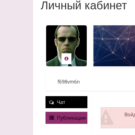
Личный кабинет
f698vm6n
Чат
Войд
Публикации