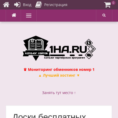
0
Вход
Регистрация
Перейти
Меню
к
содержимому
♛ Мониторинг обменников номер 1
▲ Лучший хостинг ▼
Занять тут место ↑
Доски бесплатных