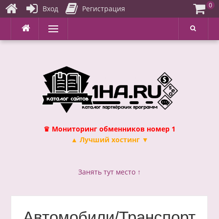
0
Вход
Регистрация
Перейти
Меню
к
содержимому
♛ Мониторинг обменников номер 1
▲ Лучший хостинг ▼
Занять тут место ↑
Автомобили/Транспорт