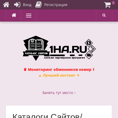
0
Вход
Регистрация
Перейти
Меню
к
содержимому
♛ Мониторинг обменников номер 1
▲ Лучший хостинг ▼
Занять тут место ↑
Каталоги Сайтов/