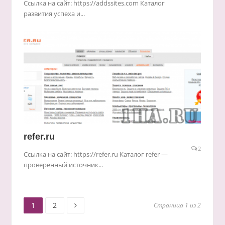
Ссылка на сайт: https://addssites.com Каталог
развития успеха и...
refer.ru
2
Ссылка на сайт: https://refer.ru Каталог refer —
проверенный источник...
Старница
Старница
Пагинация
1
2
Страница 1 из 2