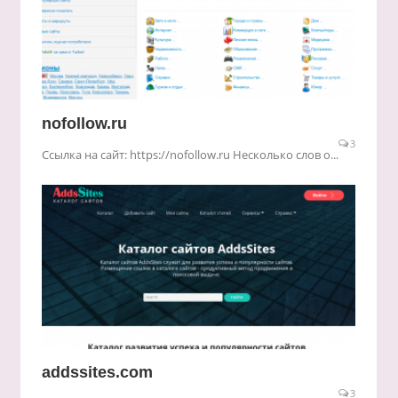
nofollow.ru
3
Ссылка на сайт: https://nofollow.ru Несколько слов о...
addssites.com
3