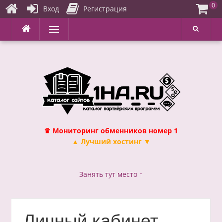
0
Вход
Регистрация
Перейти
Меню
к
содержимому
♛ Мониторинг обменников номер 1
▲ Лучший хостинг ▼
Занять тут место ↑
Личный кабинет