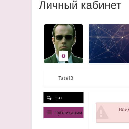
Личный кабинет
Tata13
Чат
Войд
Публикации