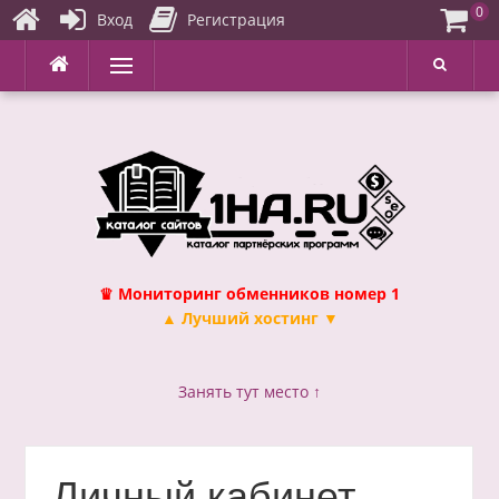
0
Вход
Регистрация
Перейти
Меню
к
содержимому
♛ Мониторинг обменников номер 1
▲ Лучший хостинг ▼
Занять тут место ↑
Личный кабинет