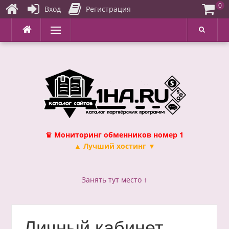
0
Вход
Регистрация
Перейти
Меню
к
содержимому
♛ Мониторинг обменников номер 1
▲ Лучший хостинг ▼
Занять тут место ↑
Личный кабинет