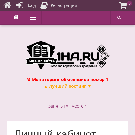
0
Вход
Регистрация
Перейти
Меню
к
содержимому
♛ Мониторинг обменников номер 1
▲ Лучший хостинг ▼
Занять тут место ↑
Личный кабинет