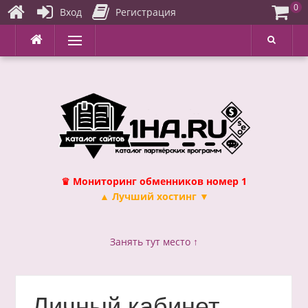
0
Вход
Регистрация
Перейти
Меню
к
содержимому
♛ Мониторинг обменников номер 1
▲ Лучший хостинг ▼
Занять тут место ↑
Личный кабинет