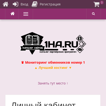
0
Вход
Регистрация
Перейти
Меню
к
содержимому
♛ Мониторинг обменников номер 1
▲ Лучший хостинг ▼
Занять тут место ↑
Личный кабинет