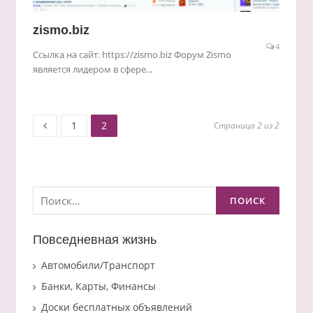
zismo.biz
4
Ссылка на сайт: https://zismo.biz Форум Zismo
является лидером в сфере...
Старница
Старница
Пагинация
1
2
Страница 2 из 2
записей
Найти:
Повседневная жизнь
Автомобили/Транспорт
Банки, Карты, Финансы
Доски бесплатных объявлений