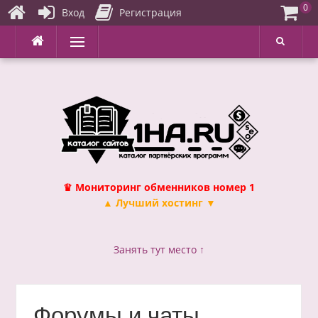
0
Вход
Регистрация
Перейти
Меню
к
содержимому
♛ Мониторинг обменников номер 1
▲ Лучший хостинг ▼
Занять тут место ↑
Форумы и чаты