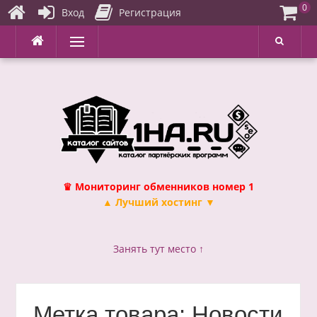
0
Вход
Регистрация
Перейти
Меню
к
содержимому
♛ Мониторинг обменников номер 1
▲ Лучший хостинг ▼
Занять тут место ↑
Метка товара:
Новости