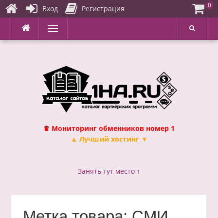
0
Вход
Регистрация
Перейти
Меню
к
содержимому
♛ Мониторинг обменников номер 1
▲ Лучший хостинг ▼
Занять тут место ↑
Метка товара:
СМИ