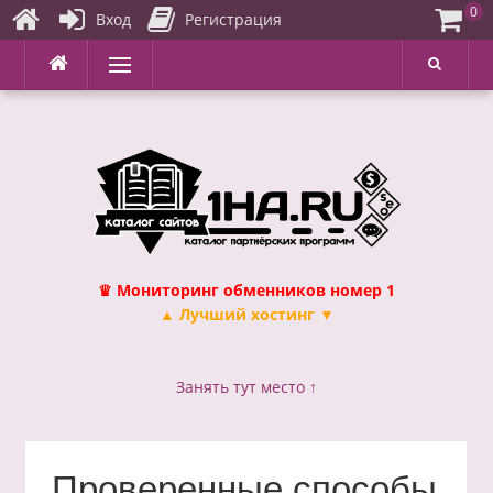
0
Вход
Регистрация
Перейти
Меню
к
содержимому
♛ Мониторинг обменников номер 1
▲ Лучший хостинг ▼
Занять тут место ↑
Проверенные способы