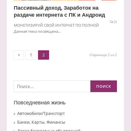
Пассивный доход, Заработок на
раздаче интернета с ПК и Андроид
25
МОНЕТИЗИРУЙ СВОЙ ИНТЕРНЕТ ПО ПОЛНОЙ
Данная тема посвящена...
Старница
Старница
Пагинация
1
2
Страница 2 из 2
записей
Найти:
Повседневная жизнь
Автомобили/Транспорт
Банки, Карты, Финансы
Доски бесплатных объявлений