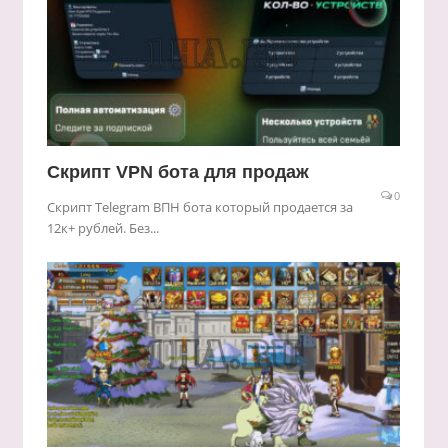
Скрипт VPN бота для продаж
0
Скрипт Telegram ВПН бота который продается за
12к+ рублей. Без...