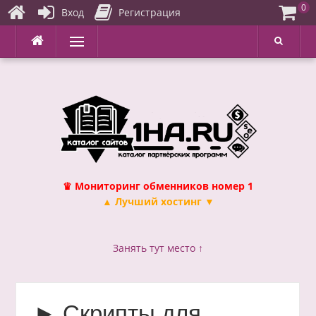
0
Вход
Регистрация
Перейти
Меню
к
содержимому
♛ Мониторинг обменников номер 1
▲ Лучший хостинг ▼
Занять тут место ↑
► Скрипты для