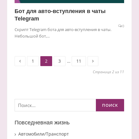
Бот для ​авто-вступления в чаты
Telegram​
0
Скрипт Telegram​ бота для ​авто-вступления в чаты.
Небольшой бот,...
Старница
Старница
Старница
Старница
Пагинация
1
2
3
…
11
Страница 2 из 11
записей
Найти:
Повседневная жизнь
Автомобили/Транспорт