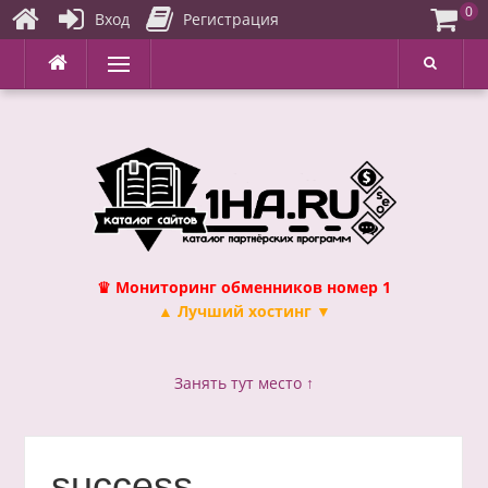
0
Вход
Регистрация
Перейти
Меню
к
содержимому
♛ Мониторинг обменников номер 1
▲ Лучший хостинг ▼
Занять тут место ↑
success