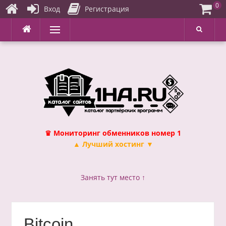
0
Вход
Регистрация
Перейти
Меню
к
содержимому
♛ Мониторинг обменников номер 1
▲ Лучший хостинг ▼
Занять тут место ↑
Bitcoin