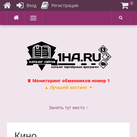
0
Вход
Регистрация
Перейти
Меню
к
содержимому
♛ Мониторинг обменников номер 1
▲ Лучший хостинг ▼
Занять тут место ↑
Кино