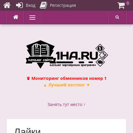
0
Вход
Регистрация
Перейти
Меню
к
содержимому
♛ Мониторинг обменников номер 1
▲ Лучший хостинг ▼
Занять тут место ↑
Лайки