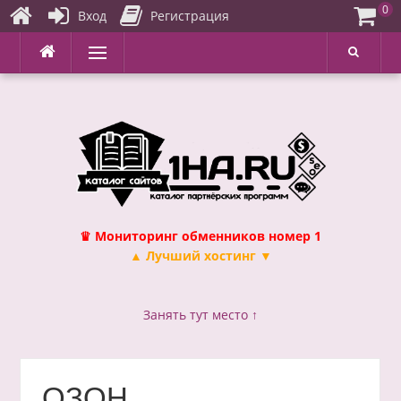
0
Вход
Регистрация
Перейти
Меню
к
содержимому
♛ Мониторинг обменников номер 1
▲ Лучший хостинг ▼
Занять тут место ↑
ОЗОН