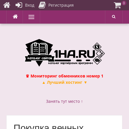
0
Вход
Регистрация
Перейти
Меню
к
содержимому
♛ Мониторинг обменников номер 1
▲ Лучший хостинг ▼
Занять тут место ↑
Покупка вечных